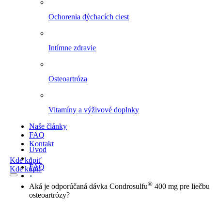
Ochorenia dýchacích ciest
Intímne zdravie
Osteoartróza
Vitamíny a výživové doplnky
Naše články
FAQ
Kontakt
Úvod
Kde kúpiť
FAQ
Kde kúpiť
®
Aká je odporúčaná dávka Condrosulfu
400 mg pre liečbu
osteoartrózy?