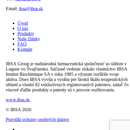
Email:
ibsa@ibsa.sk
Úvod
O nás
Produkty
Naše články
FAQ
Kontakt
IBSA Group je nadnárodná farmaceutická spoločnosť so sídlom v
Lugane vo Švajčiarsku. Súčasné vedenie získalo vlastníctvo IBSA
Institut Biochimique SA v roku 1985 a výrazne rozšírilo svoje
aktíva. Dnes IBSA vyvíja a vyrába pre širokú škálu terapeutických
oblastí a vlastní 82 exkluzívnych registrovaných patentov, zatiaľ čo
viaceré ďalšie produkty a patenty sú v procese rozširovania.
www.ibsa.sk
© IBSA 2026
Pravidlá ochrany osobných údajov