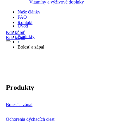
Vitamíny a výživové doplnky
Naše články
FAQ
Kontakt
Úvod
Kde kúpiť
Produkty
Kde kúpiť
Bolesť a zápal
Produkty
Bolesť a zápal
Ochorenia dýchacích ciest