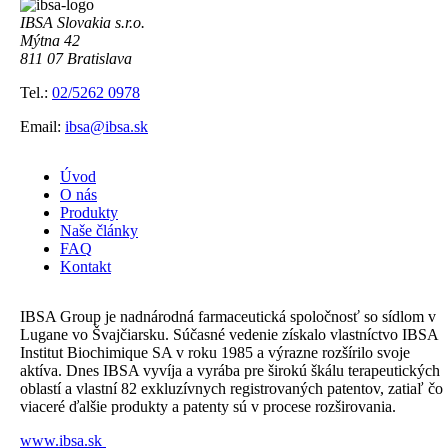
IBSA Slovakia s.r.o.
Mýtna 42
811 07 Bratislava
Tel.:
02/5262 0978
Email:
ibsa@ibsa.sk
Úvod
O nás
Produkty
Naše články
FAQ
Kontakt
IBSA Group je nadnárodná farmaceutická spoločnosť so sídlom v
Lugane vo Švajčiarsku. Súčasné vedenie získalo vlastníctvo IBSA
Institut Biochimique SA v roku 1985 a výrazne rozšírilo svoje
aktíva. Dnes IBSA vyvíja a vyrába pre širokú škálu terapeutických
oblastí a vlastní 82 exkluzívnych registrovaných patentov, zatiaľ čo
viaceré ďalšie produkty a patenty sú v procese rozširovania.
www.ibsa.sk