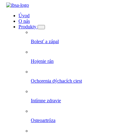
Úvod
O nás
Produkty
Bolesť a zápal
Hojenie rán
Ochorenia dýchacích ciest
Intímne zdravie
Osteoartróza