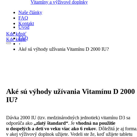
Vitamíny a výživové doplnky
Naše články
FAQ
Kontakt
Úvod
Kde kúpiť
FAQ
Kde kúpiť
Aké sú výhody užívania Vitamínu D 2000 IU?
Aké sú výhody užívania Vitamínu D 2000
IU?
Dávka 2000 IU (tzv. medzinárodných jednotiek) vitamínu D3 sa
odporúča ako
„zlatý štandard“
. Je
vhodná na použitie
u dospelých a detí vo veku viac ako 6 rokov
. Dôležitá je aj forma
v akej výživový doplnok užijete. Vedeli ste že, keď užijete tabletu