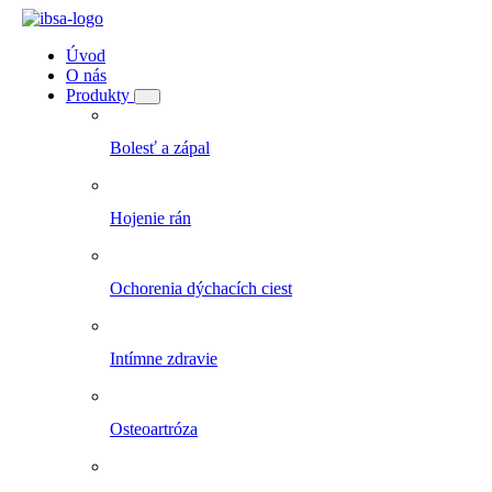
Úvod
O nás
Produkty
Bolesť a zápal
Hojenie rán
Ochorenia dýchacích ciest
Intímne zdravie
Osteoartróza