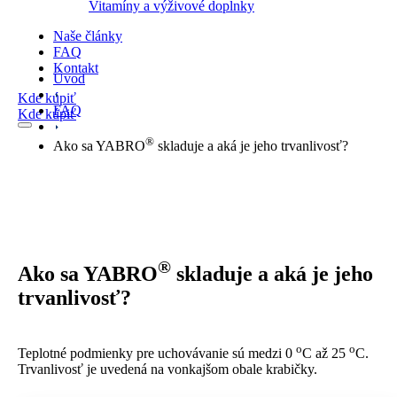
Vitamíny a výživové doplnky
Naše články
FAQ
Kontakt
Úvod
Kde kúpiť
FAQ
Kde kúpiť
®
Ako sa YABRO
skladuje a aká je jeho trvanlivosť?
®
Ako sa YABRO
skladuje a aká je jeho
trvanlivosť?
o
o
Teplotné podmienky pre uchovávanie sú medzi 0
C až 25
C.
Trvanlivosť je uvedená na vonkajšom obale krabičky.