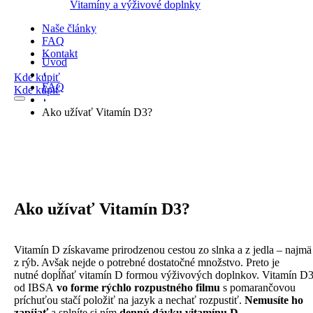
Vitamíny a výživové doplnky
Naše články
FAQ
Kontakt
Úvod
Kde kúpiť
FAQ
Kde kúpiť
Ako užívať Vitamín D3?
Ako užívať Vitamín D3?
Vitamín D získavame prirodzenou cestou zo slnka a z jedla – najmä
z rýb. Avšak nejde o potrebné dostatočné množstvo. Preto je
nutné dopĺňať vitamín D formou výživových doplnkov. Vitamín D
od IBSA
vo forme rýchlo rozpustného filmu
s pomarančovou
príchuťou stačí položiť na jazyk a nechať rozpustiť.
Nemusíte ho
zapíjať
a splníte si ním
dennú dávku vitamínu D
.