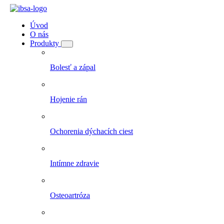
Úvod
O nás
Produkty
Bolesť a zápal
Hojenie rán
Ochorenia dýchacích ciest
Intímne zdravie
Osteoartróza