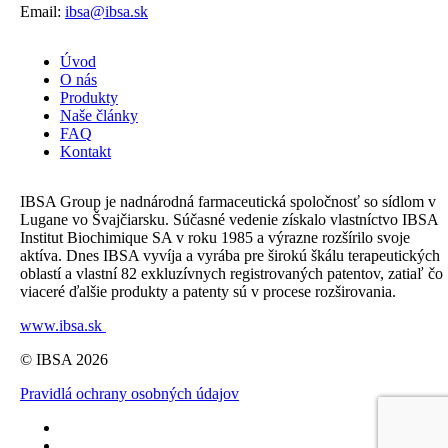
Email:
ibsa@ibsa.sk
Úvod
O nás
Produkty
Naše články
FAQ
Kontakt
IBSA Group je nadnárodná farmaceutická spoločnosť so sídlom v
Lugane vo Švajčiarsku. Súčasné vedenie získalo vlastníctvo IBSA
Institut Biochimique SA v roku 1985 a výrazne rozšírilo svoje
aktíva. Dnes IBSA vyvíja a vyrába pre širokú škálu terapeutických
oblastí a vlastní 82 exkluzívnych registrovaných patentov, zatiaľ čo
viaceré ďalšie produkty a patenty sú v procese rozširovania.
www.ibsa.sk
© IBSA 2026
Pravidlá ochrany osobných údajov