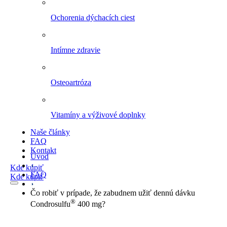
Ochorenia dýchacích ciest
Intímne zdravie
Osteoartróza
Vitamíny a výživové doplnky
Naše články
FAQ
Kontakt
Úvod
Kde kúpiť
FAQ
Kde kúpiť
Čo robiť v prípade, že zabudnem užiť dennú dávku
®
Condrosulfu
400 mg?