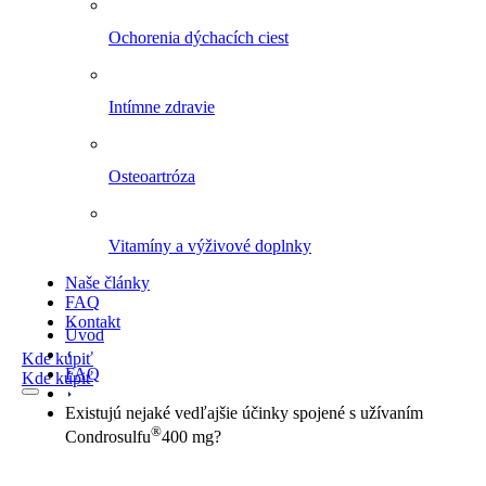
Ochorenia dýchacích ciest
Intímne zdravie
Osteoartróza
Vitamíny a výživové doplnky
Naše články
FAQ
Kontakt
Úvod
Kde kúpiť
FAQ
Kde kúpiť
Existujú nejaké vedľajšie účinky spojené s užívaním
®
Condrosulfu
400 mg?