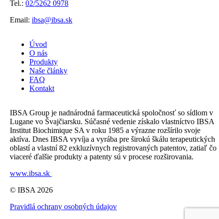
Tel.:
02/5262 0978
Email:
ibsa@ibsa.sk
Úvod
O nás
Produkty
Naše články
FAQ
Kontakt
IBSA Group je nadnárodná farmaceutická spoločnosť so sídlom v
Lugane vo Švajčiarsku. Súčasné vedenie získalo vlastníctvo IBSA
Institut Biochimique SA v roku 1985 a výrazne rozšírilo svoje
aktíva. Dnes IBSA vyvíja a vyrába pre širokú škálu terapeutických
oblastí a vlastní 82 exkluzívnych registrovaných patentov, zatiaľ čo
viaceré ďalšie produkty a patenty sú v procese rozširovania.
www.ibsa.sk
© IBSA 2026
Pravidlá ochrany osobných údajov