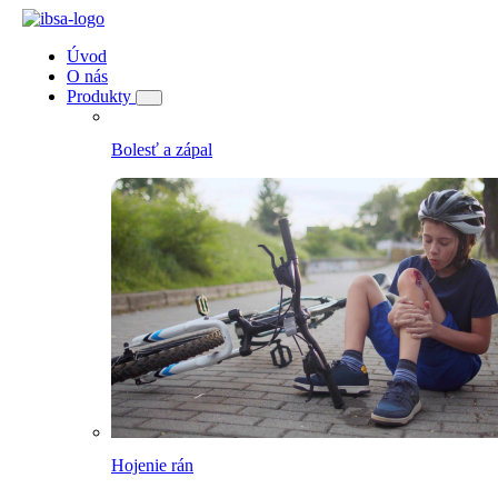
Úvod
O nás
Produkty
Bolesť a zápal
Hojenie rán