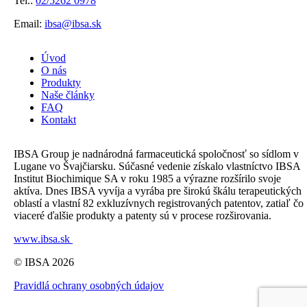
Tel.:
02/5262 0978
Email:
ibsa@ibsa.sk
Úvod
O nás
Produkty
Naše články
FAQ
Kontakt
IBSA Group je nadnárodná farmaceutická spoločnosť so sídlom v
Lugane vo Švajčiarsku. Súčasné vedenie získalo vlastníctvo IBSA
Institut Biochimique SA v roku 1985 a výrazne rozšírilo svoje
aktíva. Dnes IBSA vyvíja a vyrába pre širokú škálu terapeutických
oblastí a vlastní 82 exkluzívnych registrovaných patentov, zatiaľ čo
viaceré ďalšie produkty a patenty sú v procese rozširovania.
www.ibsa.sk
© IBSA 2026
Pravidlá ochrany osobných údajov