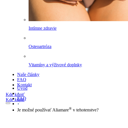
Intímne zdravie
Osteoartróza
Vitamíny a výživové doplnky
Naše články
FAQ
Kontakt
Úvod
Kde kúpiť
FAQ
Kde kúpiť
®
Je možné používať Aliamare
v tehotenstve?