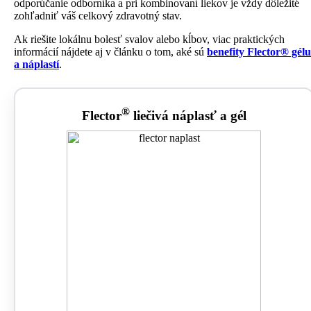
odporúčanie odborníka a pri kombinovaní liekov je vždy dôležité
zohľadniť váš celkový zdravotný stav.
Ak riešite lokálnu bolesť svalov alebo kĺbov, viac praktických
informácií nájdete aj v článku o tom, aké sú
benefity Flector® gélu
a náplastí
.
®
Flector
liečivá náplasť a gél