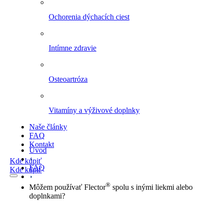
Ochorenia dýchacích ciest
Intímne zdravie
Osteoartróza
Vitamíny a výživové doplnky
Naše články
FAQ
Kontakt
Úvod
Kde kúpiť
FAQ
Kde kúpiť
®
Môžem používať Flector
spolu s inými liekmi alebo
doplnkami?