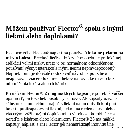
®
Môžem používať Flector
spolu s inými
liekmi alebo doplnkami?
Flector® gél a Flector® náplasť sa používajú
lokálne priamo na
miesto bolesti
. Prechod liečiva do krvného obehu je pri lokálnej
aplikácii veľmi nízky, preto je pri normálnom odporúčanom
používaní výskyt interakcií s inými liekmi nepravdepodobný.
Napriek tomu je dôležité dodržiavať návod na použitie a
neaplikovať viacero lokálnych liekov na rovnaké miesto bez
odporúčania lekára alebo lekárnika.
Pri užívaní
Flector® 25 mg mäkkých kapsúl
je potrebná väčšia
opatrnosť, pretože liek pôsobí systémovo. Ak kapsuly užívate
súbežne s inou liečbou, najmä s liekmi na predpis, liekmi proti
bolesti, protizápalovými liekmi, liekmi na riedenie krvi alebo
viacerými výživovými doplnkami, o vhodnosti kombinácie sa
poraďte s lekárom alebo lekárnikom. Flector® 25 mg mäkké
kapsuly, náplasť a ani Flector gél nenahrádzajú individuálne