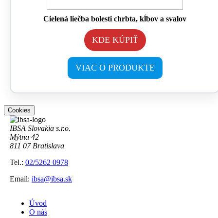
Cielená liečba bolesti chrbta, kĺbov a svalov
KDE KÚPIŤ
VIAC O PRODUKTE
Cookies
IBSA Slovakia s.r.o.
Mýtna 42
811 07 Bratislava
Tel.:
02/5262 0978
Email:
ibsa@ibsa.sk
Úvod
O nás