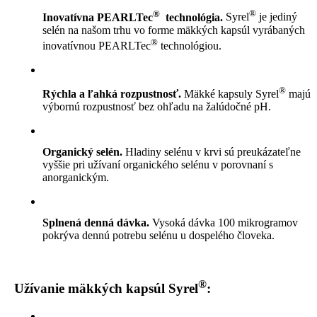
®
®
Inovatívna PEARLTec
technológia.
Syrel
je jediný
selén na našom trhu vo forme mäkkých kapsúl vyrábaných
®
inovatívnou PEARLTec
technológiou.
®
Rýchla a ľahká rozpustnosť.
Mäkké kapsuly Syrel
majú
výbornú rozpustnosť bez ohľadu na žalúdočné pH.
Organický selén.
Hladiny selénu v krvi sú preukázateľne
vyššie pri užívaní organického selénu v porovnaní s
anorganickým.
Splnená denná dávka.
Vysoká dávka 100 mikrogramov
pokrýva dennú potrebu selénu u dospelého človeka.
®
Užívanie mäkkých kapsúl Syrel
: