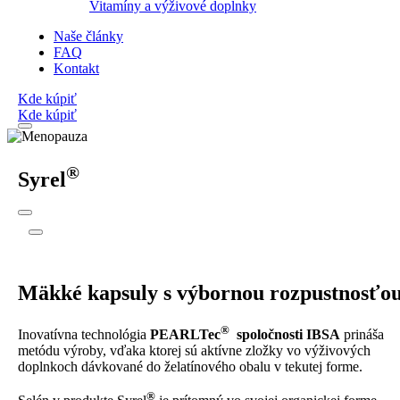
Vitamíny a výživové doplnky
Naše články
FAQ
Kontakt
Kde kúpiť
Kde kúpiť
®
Syrel
Mäkké kapsuly s výbornou rozpustnosťo
®
Inovatívna technológia
PEARLTec
spoločnosti IBSA
prináša
metódu výroby, vďaka ktorej sú aktívne zložky vo výživových
doplnkoch dávkované do želatínového obalu v tekutej forme.
®