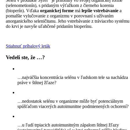
Selén v produkte Syrel
je prítomný vo svojej organickej forme
(selenometionín), s pridaným výťažkom z čierneho korenia
(bioperín). Vďaka
organickej forme
má
lepšie vstrebávanie
a
pomalšie vylučovanie z organizmu v porovnaní s užívaním
anorganického seleničitanu. Jeho vstrebávanie z tráviaceho systému
do krvi je navyše uľahčené pridaním bioperínu.
Stiahnuť príbalový leták
Vedeli ste, že …?
…najväčšia koncentrácia selénu v ľudskom tele sa nachádza
práve v štítnej žľaze?
…nedostatok selénu v organizme môže byť potenciálnym
spúšťačom viacerých autoimunitne podmienených ochorení?
…u ľudí trpiacich autoimunitným zápalom štítnej žľazy