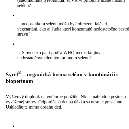
(autoimunitná tyreoiditída) sú v krvi prítomné nižšie hladiny
selénu?
…nedostatkom selénu môžu byť ohrození fajčiari,
vegetariáni, ako aj ľudia ktorí konzumujú nedostatočne pestr
stravu?
…Slovensko patrí podľa WHO medzi krajiny s
nedostatočným denným príjmom selénu?
®
Syrel
– organická forma selénu v kombinácii s
bioperínom
Výživový doplnok na vnútorné použitie. Nie ja náhradou pestrej a
vyváženej stravy. Odporúčaná denná dávka sa nesmie presiahnuť.
Uskladňujte mimo dosahu detí.