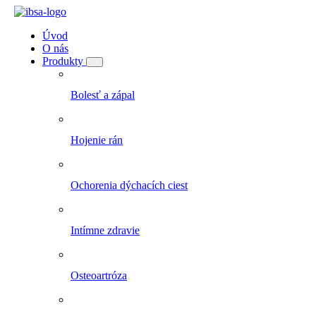
Úvod
O nás
Produkty
Bolesť a zápal
Hojenie rán
Ochorenia dýchacích ciest
Intímne zdravie
Osteoartróza