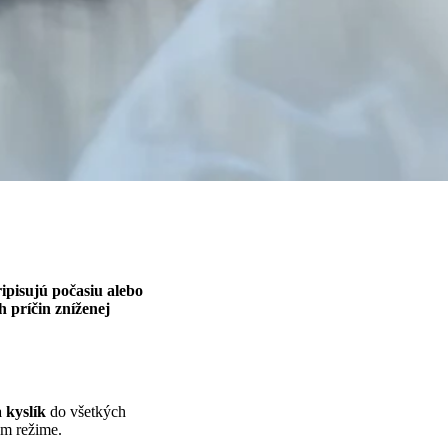
ripisujú počasiu alebo
h príčin zníženej
 kyslík
do všetkých
om režime.