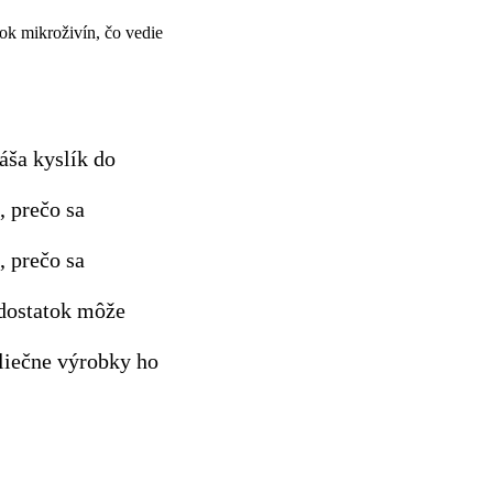
tok mikroživín, čo vedie
náša kyslík do
, prečo sa
, prečo sa
dostatok môže
mliečne výrobky ho