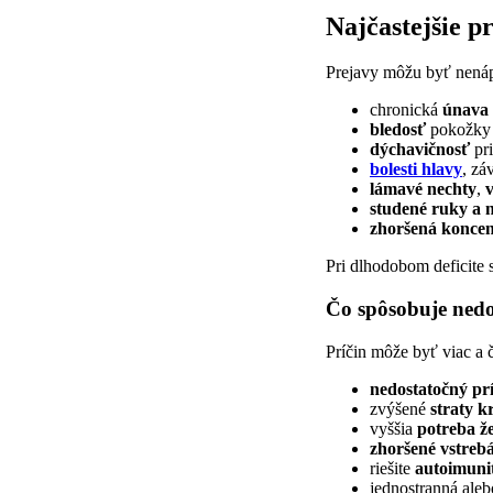
Najčastejšie p
Prejavy môžu byť nená
chronická
únava 
bledosť
pokožky a
dýchavičnosť
pr
bolesti hlavy
, zá
lámavé nechty
,
v
studené ruky a 
zhoršená koncen
Pri dlhodobom deficite
Čo spôsobuje nedo
Príčin môže byť viac a 
nedostatočný prí
zvýšené
straty k
vyššia
potreba ž
zhoršené vstreb
riešite
autoimuni
jednostranná ale