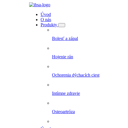
Úvod
O nás
Produkty
Bolesť a zápal
Hojenie rán
Ochorenia dýchacích ciest
Intímne zdravie
Osteoartróza