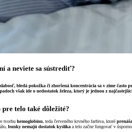
ní a neviete sa sústrediť?
 slabosť, bledá pokožka či zhoršená koncentrácia sa v zime často p
adoch však ide o nedostatok železa, ktorý je jednou z najčastejšíc
 pre telo také dôležité?
re tvorbu
hemoglobínu
, teda červeného krvného farbiva, ktoré
prenáša
málo,
bunky nemajú dostatok kyslíka
a telo začne fungovať v úsporn