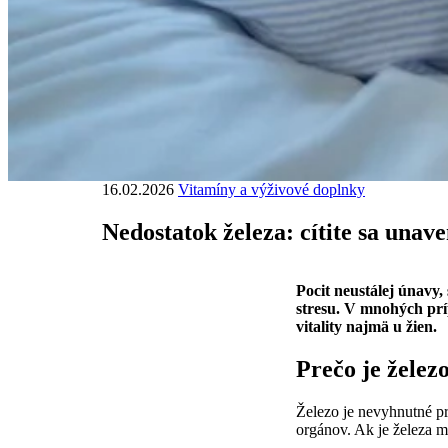
16.02.2026
Vitamíny a výživové doplnky
Nedostatok železa: cítite sa unave
Pocit neustálej únavy,
stresu. V mnohých príp
vitality najmä u žien.
Prečo je železo
Železo je nevyhnutné p
orgánov. Ak je železa 