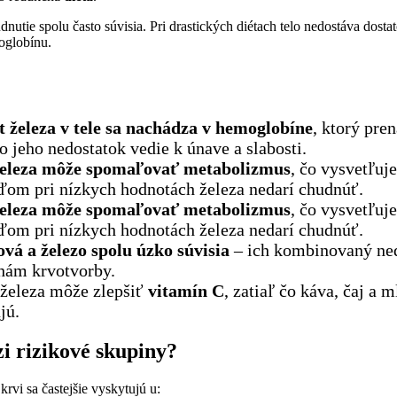
nutie spolu často súvisia. Pri drastických diétach telo nedostáva dosta
oglobínu.
t železa v tele sa nachádza v hemoglobíne
, ktorý pre
to jeho nedostatok vedie k únave a slabosti.
železa môže spomaľovať metabolizmus
, čo vysvetľuje
ďom pri nízkych hodnotách železa nedarí chudnúť.
železa môže spomaľovať metabolizmus
, čo vysvetľuje
ďom pri nízkych hodnotách železa nedarí chudnúť.
ová a železo spolu úzko súvisia
– ich kombinovaný ne
chám krvotvorby.
 železa môže zlepšiť
vitamín C
, zatiaľ čo káva, čaj a 
jú.
i rizikové skupiny?
rvi sa častejšie vyskytujú u: