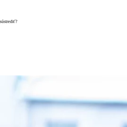
sústrediť?