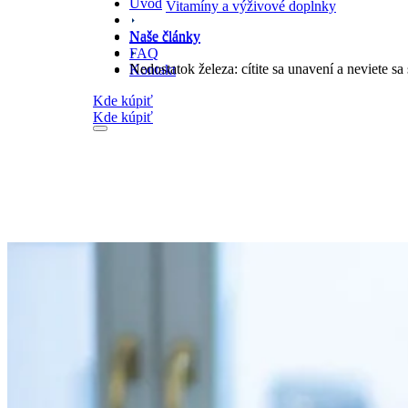
Úvod
Vitamíny a výživové doplnky
Naše články
Naše články
FAQ
Nedostatok železa: cítite sa unavení a neviete sa 
Kontakt
Kde kúpiť
Kde kúpiť