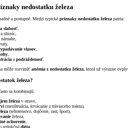
ríznaky nedostatku železa
padné a postupné. Medzi typické
príznaky nedostatku železa
patria:
a slabosť
,
 slizníc,
i námahe,
vraty,
ypadávanie vlasov
,
nohy
,
trácia
a
podráždenosť
.
 sa môže rozvinúť
anémia z nedostatku železa
, ktorá už výrazne ovply
statok železa?
často sa kombinujú:
jem železa
v strave,
rvi
(menštruácia, krvácanie z tráviaceho traktu),
eleza
(tehotenstvo, dojčenie, rast, šport),
ávanie
železa,
tné ochorenie
,
bo redukčná
diéta
.