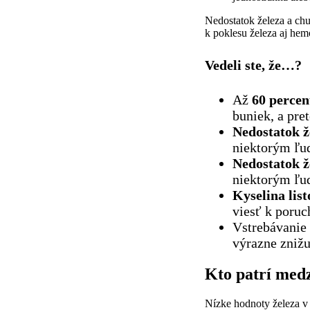
Nedostatok železa a chud
k poklesu železa aj hem
Vedeli ste, že…?
Až
60 percen
buniek, a pre
Nedostatok 
niektorým ľu
Nedostatok 
niektorým ľu
Kyselina list
viesť k poru
Vstrebávanie
výrazne znižu
Kto patrí medz
Nízke hodnoty železa v k