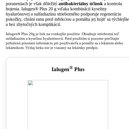
poraneniach je však dôležitý
antibakteriálny účinok
a kontrola
hojenia. Ialugen® Plus 20 g vďaka kombinácii kyseliny
hyalurónovej a sulfadiazínu strieborného podporuje regeneráciu
pokožky, chráni ranu pred infekciou a pomáha jej hojiť sa rýchlejšie
a bez zbytočných komplikácií.
Ialugen® Plus 20g je liek na vonkajšie použitie. Obsahuje striebornú soľ
sulfadiazínu a kyselinu hyalurónovú. Pred použitím si pozorne prečítajte
pribalenú písomnú informáciu pre používateľa a poraďte sa s lekárom alebo
lekárnikom. Výdaj lieku nie je viazaný na lekársky predpis.
®
Ialugen
Plus