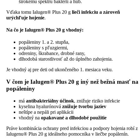
širokému spektru baktérií a húb.
Vďaka tomu Ialugen® Plus 20 g
lieči infekciu a zároveň
urýchľuje hojenie
.
Na čo je Ialugen® Plus 20 g vhodný:
popáleniny 1. a 2. stupňa,
popáleniny s pľuzgiermi,
odreniny, škrabance, drobné rany,
dlhodobá starostlivosť až do úplného zahojenia.
Je vhodný aj pre deti od ukončeného 1. mesiaca veku.
V čom je Ialugen® Plus 20 g iný než bežná masť na
popáleniny
má
antibakteriálny účinok
, znižuje riziko infekcie
kyselina hyalurónová
znižuje tvorbu jaziev
neštípe a nepáli pri aplikácii
vhodný na
opakované a dlhodobé použitie
Práve kombinácia ochrany pred infekciou a podpory hojenia robí z
Ialugenu® Plus 20 g ideálneho pomocníka v liečbe popálenín.