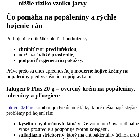
nižšie riziko vzniku jazvy.
Čo pomáha na popáleniny a rýchle
hojenie rán
Pri hojení je dôležité splniť tri podmienky:
chrániť
ranu
pred infekciou
,
udržiavať
vlhké prostredie,
podporiť regeneráciu
pokožky.
Práve preto sa dnes uprednostňujú
moderné hojivé krémy na
popáleniny
pred vysušujúcimi prípravkami.
Ialugen® Plus 20 g – overený krém na popáleniny,
odreniny a pľuzgiere
Ialugen® Plus
kombinuje dve účinné látky, ktoré riešia najčastejšie
problémy pri hojení rán:
kyselinu hyalurónovú
, ktorá viaže vodu, udržiava optimálne
vlhké prostredie a podporuje tvorbu kolagénu,
sulfadiazín strieborný
, ktorý má antibakteriálny účinok proti