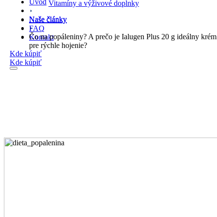
Úvod
Vitamíny a výživové doplnky
Naše články
Naše články
FAQ
Čo na popáleniny? A prečo je Ialugen Plus 20 g ideálny krém
Kontakt
pre rýchle hojenie?
Kde kúpiť
Kde kúpiť