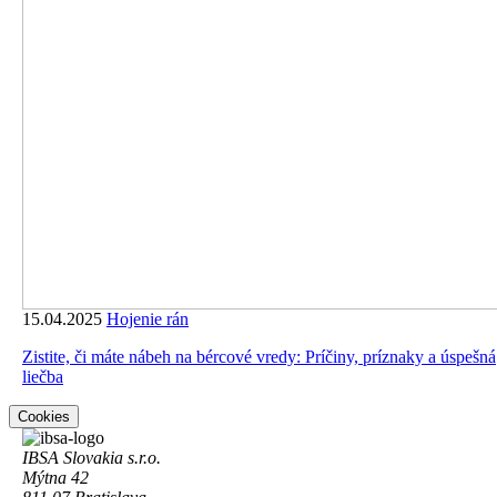
15.04.2025
Hojenie rán
Zistite, či máte nábeh na bércové vredy: Príčiny, príznaky a úspešná
liečba
Cookies
IBSA Slovakia s.r.o.
Mýtna 42