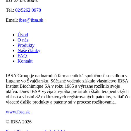
811 07 Bratislava
Tel.:
02/5262 0978
Email:
ibsa@ibsa.sk
Úvod
O nás
Produkty
Naše články
FAQ
Kontakt
IBSA Group je nadnárodná farmaceutická spoločnosť so sídlom v
Lugane vo Švajčiarsku. Súčasné vedenie získalo vlastníctvo IBSA
Institut Biochimique SA v roku 1985 a výrazne rozšírilo svoje
aktíva. Dnes IBSA vyvíja a vyrába pre širokú škálu terapeutických
oblastí a vlastní 82 exkluzívnych registrovaných patentov, zatiaľ čo
viaceré ďalšie produkty a patenty sú v procese rozširovania.
www.ibsa.sk
© IBSA 2026