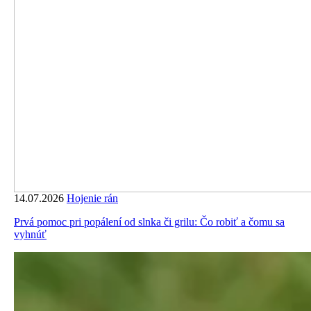
14.07.2026
Hojenie rán
Prvá pomoc pri popálení od slnka či grilu: Čo robiť a čomu sa
vyhnúť