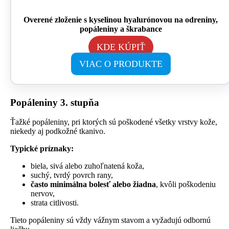
Overené zloženie s kyselinou hyalurónovou na odreniny,
popáleniny a škrabance
KDE KÚPIŤ
VIAC O PRODUKTE
Popáleniny 3. stupňa
Ťažké popáleniny, pri ktorých sú poškodené všetky vrstvy kože,
niekedy aj podkožné tkanivo.
Typické príznaky:
biela, sivá alebo zuhoľnatená koža,
suchý, tvrdý povrch rany,
často minimálna bolesť alebo žiadna
, kvôli poškodeniu
nervov,
strata citlivosti.
Tieto popáleniny sú vždy vážnym stavom a vyžadujú odbornú