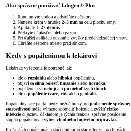
Ako správne používať Ialugen® Plus
Ranu umyte vodou a odstráňte nečistoty.
Naneste krém v hrúbke
2–3 mm
na celú plochu rany.
Aplikujte
1–2× denne.
Prekryte náplasťou alebo gázou.
Pri ďalšej aplikácii odstráňte zvyšky predchádzajúcej vrstvy.
Chráňte ošetrené miesto pred slnkom.
Kedy s popáleninou k lekárovi
Lekárske vyšetrenie je potrebné, ak:
ide o
rozsiahlu
alebo
hlbokú
popáleninu,
objaví sa
silná bolesť
,
hnisanie
alebo
horúčka
,
popálenina sa
nehojí
ani
po niekoľkých dňoch
,
ide o
popálenie tváre, rúk
alebo
genitálií.
Popáleniny síce patria medzi bežné úrazy, no
podcenenie správnej
starostlivosti
môže výrazne spomaliť hojenie a
zvýšiť riziko
infekcie
či jaziev. Základom je rýchla reakcia, správne posúdenie
stupňa popáleniny a
výber vhodného hojivého prípravku
.
Pri ľahších popáleninách stačí podporná starostlivosť, pri hlbších