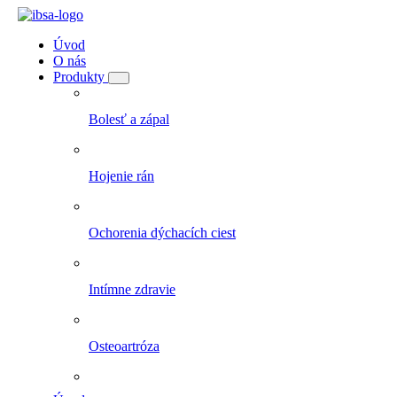
Úvod
O nás
Produkty
Bolesť a zápal
Hojenie rán
Ochorenia dýchacích ciest
Intímne zdravie
Osteoartróza