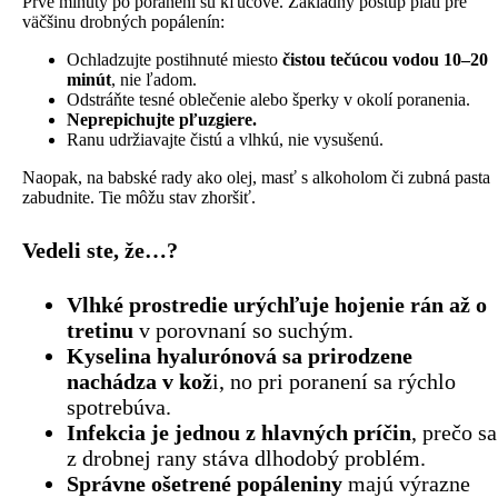
Prvé minúty po poranení sú kľúčové. Základný postup platí pre
väčšinu drobných popálenín:
Ochladzujte postihnuté miesto
čistou tečúcou vodou 10–20
minút
, nie ľadom.
Odstráňte tesné oblečenie alebo šperky v okolí poranenia.
Neprepichujte pľuzgiere.
Ranu udržiavajte čistú a vlhkú, nie vysušenú.
Naopak, na babské rady ako olej, masť s alkoholom či zubná pasta
zabudnite. Tie môžu stav zhoršiť.
Vedeli ste, že…?
Vlhké prostredie urýchľuje hojenie rán až o
tretinu
v porovnaní so suchým.
Kyselina hyalurónová sa prirodzene
nachádza v kož
i, no pri poranení sa rýchlo
spotrebúva.
Infekcia je jednou z hlavných príčin
, prečo sa
z drobnej rany stáva dlhodobý problém.
Správne ošetrené popáleniny
majú výrazne