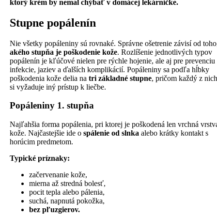
ktorý krém by nemal chýbať v domácej lekárničke.
Stupne popálenín
Nie všetky popáleniny sú rovnaké. Správne ošetrenie závisí od toho
akého stupňa je poškodenie kože
. Rozlíšenie jednotlivých typov
popálenín je kľúčové nielen pre rýchle hojenie, ale aj pre prevenciu
infekcie, jaziev a ďalších komplikácií. Popáleniny sa podľa hĺbky
poškodenia kože delia na
tri základné stupne
, pričom každý z nic
si vyžaduje iný prístup k liečbe.
Popáleniny 1. stupňa
Najľahšia forma popálenia, pri ktorej je poškodená len vrchná vrstv
kože. Najčastejšie ide o
spálenie od slnka
alebo krátky kontakt s
horúcim predmetom.
Typické príznaky:
začervenanie kože,
mierna až stredná bolesť,
pocit tepla alebo pálenia,
suchá, napnutá pokožka,
bez pľuzgierov.