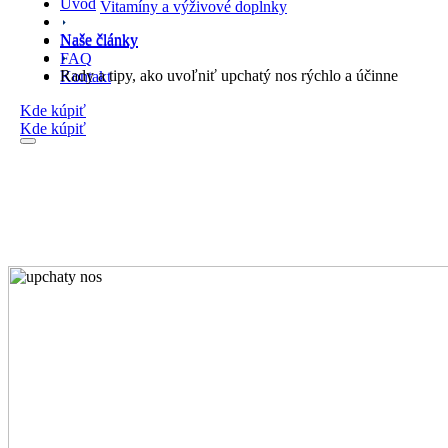
Úvod
Vitamíny a výživové doplnky
Naše články
Naše články
FAQ
Rady a tipy, ako uvoľniť upchatý nos rýchlo a účinne
Kontakt
Kde kúpiť
Kde kúpiť