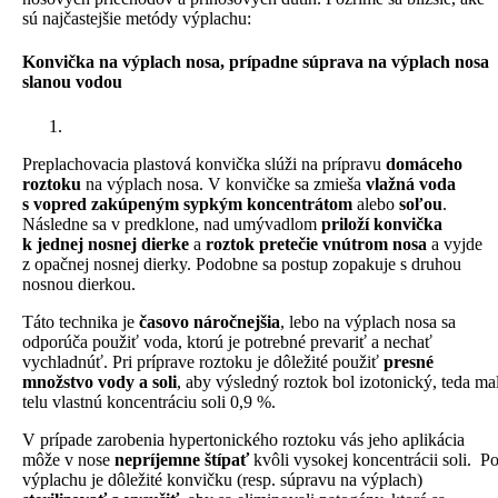
sú najčastejšie metódy výplachu:
Konvička na výplach nosa, prípadne súprava na výplach nosa
slanou vodou
Preplachovacia plastová konvička slúži na prípravu
domáceho
roztoku
na výplach nosa. V konvičke sa zmieša
vlažná voda
s vopred zakúpeným sypkým koncentrátom
alebo
soľou
.
Následne sa v predklone, nad umývadlom
priloží konvička
k jednej nosnej dierke
a
roztok pretečie vnútrom nosa
a vyjde
z opačnej nosnej dierky. Podobne sa postup zopakuje s druhou
nosnou dierkou.
Táto technika je
časovo náročnejšia
, lebo na výplach nosa sa
odporúča použiť voda, ktorú je potrebné prevariť a nechať
vychladnúť. Pri príprave roztoku je dôležité použiť
presné
množstvo vody a soli
, aby výsledný roztok bol izotonický, teda ma
telu vlastnú koncentráciu soli 0,9 %.
V prípade zarobenia hypertonického roztoku vás jeho aplikácia
môže v nose
nepríjemne štípať
kvôli vysokej koncentrácii soli. P
výplachu je dôležité konvičku (resp. súpravu na výplach)