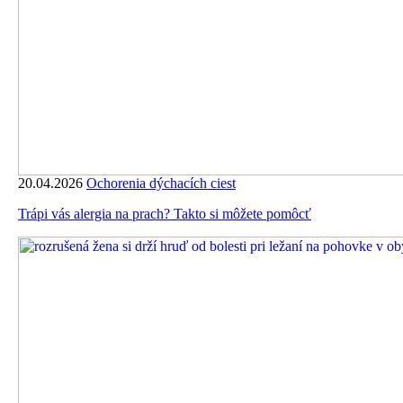
20.04.2026
Ochorenia dýchacích ciest
Trápi vás alergia na prach? Takto si môžete pomôcť