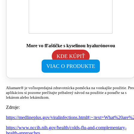
More vo fľaštičke s kyselinou hyalurónovou
KDE KÚPIŤ
VIAC O PRODUKTE
Aliamare® je voľnopredajná zdravotnícka pomôcka na vonkajšie použitie. Pre
aplikáciou si pozorne prečítajte pribalený návod na použitie a poraďte sa s
lekárom alebo lekárnikom.
Zdroje:
https://medlineplus.gov/viralinfections.html#:~:text=What%20a
https://www.nccih.nih.gov/health/colds-flu-and-complementary-
health-approaches