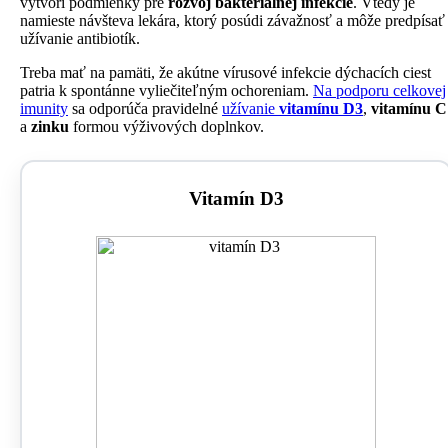
vytvorí podmienky pre
rozvoj bakteriálnej infekcie
. Vtedy je
namieste návšteva lekára, ktorý posúdi závažnosť a môže predpísať
užívanie antibiotík.
Treba mať na pamäti, že akútne vírusové infekcie dýchacích ciest
patria k spontánne vyliečiteľným ochoreniam.
Na podporu celkovej
imunity
sa odporúča pravidelné
užívanie
vitamínu D3
,
vitamínu C
a
zinku
formou výživových doplnkov.
Vitamín D3