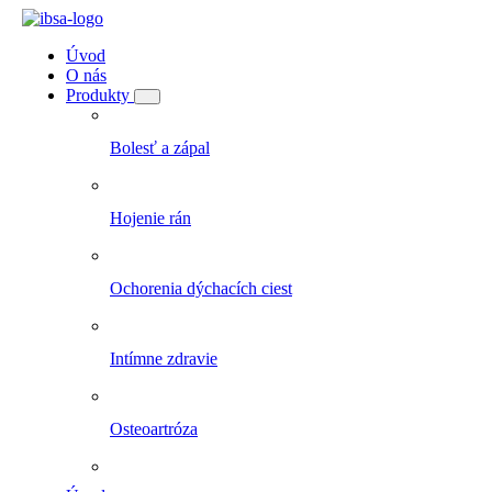
Úvod
O nás
Produkty
Bolesť a zápal
Hojenie rán
Ochorenia dýchacích ciest
Intímne zdravie
Osteoartróza