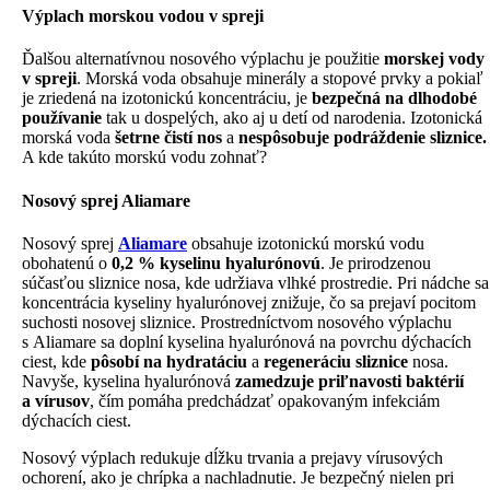
Výplach morskou vodou v spreji
Ďalšou alternatívnou nosového výplachu je použitie
morskej vody
v spreji
. Morská voda obsahuje minerály a stopové prvky a pokiaľ
je zriedená na izotonickú koncentráciu, je
bezpečná na dlhodobé
používanie
tak u dospelých, ako aj u detí od narodenia. Izotonická
morská voda
šetrne čistí nos
a
nespôsobuje podráždenie sliznice.
A kde takúto morskú vodu zohnať?
Nosový sprej Aliamare
Nosový sprej
Aliamare
obsahuje izotonickú morskú vodu
obohatenú o
0,2 % kyselinu hyalurónovú
. Je prirodzenou
súčasťou sliznice nosa, kde udržiava vlhké prostredie. Pri nádche sa
koncentrácia kyseliny hyalurónovej znižuje, čo sa prejaví pocitom
suchosti nosovej sliznice. Prostredníctvom nosového výplachu
s Aliamare sa doplní kyselina hyalurónová na povrchu dýchacích
ciest, kde
pôsobí na hydratáciu
a
regeneráciu sliznice
nosa.
Navyše, kyselina hyalurónová
zamedzuje priľnavosti baktérií
a vírusov
, čím pomáha predchádzať opakovaným infekciám
dýchacích ciest.
Nosový výplach redukuje dĺžku trvania a prejavy vírusových
ochorení, ako je chrípka a nachladnutie. Je bezpečný nielen pri