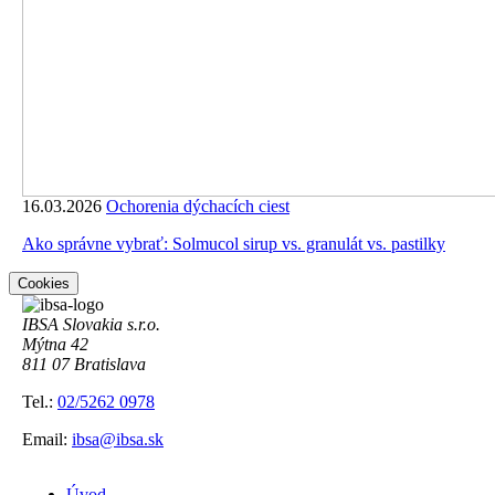
16.03.2026
Ochorenia dýchacích ciest
Ako správne vybrať: Solmucol sirup vs. granulát vs. pastilky
Cookies
IBSA Slovakia s.r.o.
Mýtna 42
811 07 Bratislava
Tel.:
02/5262 0978
Email:
ibsa@ibsa.sk
Úvod