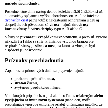
nasledujúcom článku.
Posledné letné dni a nástup detí do kolektívu škôl či škôlok si už
automaticky spájame s vyššou chorobnosťou. Akútne infekcie
dýchacích ciest
patria totiž k najčastejším ochoreniam u detí aj
dospelých. Ich pôvodcom sú
vírusy
, najmä
rinovírusy
,
koronavírusy
či
vírus chrípky
typu A, B alebo C.
Vírusy sa
prenášajú kvapôčkami vo vzduchu
, a preto sú vysoko
nákazlivé a ľahko sa šíria. Primárnou vstupnou bránou pre
respiračné vírusy je
sliznica nosa
, na ktorú sa vírus prichytí
a spôsobí jej poškodenie.
Príznaky prechladnutia
Zápal nosa a prinosových dutín sa prejavuje najmä:
pocitom upchatého nosa,
stratou čuchu,
zvýšenou produkciou hlienu.
V niektorých prípadoch, najmä ak ide o ľudí
s oslabeným alebo
vyvíjajúcim sa imunitným systémom
(napr. deti) môže
prebiehajúce vírusové ochorenie oslabiť organizmus natoľko, že