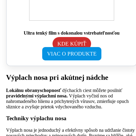
Ultra tenký film s dokonalou vstrebateľnosťou
KDE KÚPIŤ
VIAC O PRODUKTE
Výplach nosa pri akútnej nádche
Lokálnu obranyschopnosť
dýchacích ciest môžete posilniť
pravidelnými výplachmi nosa.
Výplach vyčistí nos od
nahromadeného hlienu a prichytených vírusov, zmierňuje opuch
sliznice a zvyšuje prietok vdychovaného vzduchu.
Techniky výplachu nosa
Výplach nosa je jednoduchý a efektívny spôsob na udržanie čistoty
nosových priechodov a prinosových dutín. Pozrime sa bližšie, aké