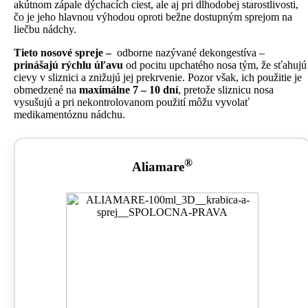
akútnom zápale dýchacích ciest, ale aj pri dlhodobej starostlivosti,
čo je jeho hlavnou výhodou oproti bežne dostupným sprejom na
liečbu nádchy.
Tieto nosové spreje –
odborne nazývané dekongestíva –
prinášajú rýchlu úľavu
od pocitu upchatého nosa tým, že sťahujú
cievy v sliznici a znižujú jej prekrvenie. Pozor však, ich použitie je
obmedzené na
maximálne 7 – 10 dní
, pretože sliznicu nosa
vysušujú a pri nekontrolovanom použití môžu vyvolať
medikamentóznu nádchu.
®
Aliamare