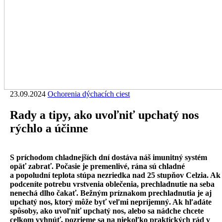
23.09.2024
Ochorenia dýchacích ciest
Rady a tipy, ako uvoľniť upchatý nos
rýchlo a účinne
S príchodom chladnejších dní dostáva náš imunitný systém
opäť zabrať. Počasie je premenlivé, rána sú chladné
a popoludní teplota stúpa nezriedka nad 25 stupňov Celzia. Ak
podceníte potrebu vrstvenia oblečenia, prechladnutie na seba
nenechá dlho čakať. Bežným príznakom prechladnutia je aj
upchatý nos, ktorý môže byť veľmi nepríjemný. Ak hľadáte
spôsoby, ako uvoľniť upchatý nos, alebo sa nádche chcete
celkom vyhnúť, pozrieme sa na niekoľko praktických rád v